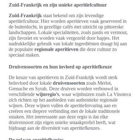
Zuid-Frankrijk en zijn unieke aperitiefcultuur
Zuid-Frankrijk
staat bekend om zijn levendige
aperitiefcultuur. Hier worden aperitieven vaak geserveerd in
de buitenlucht, in gezellige cafés met uitzicht op pittoreske
landschappen. Lokale specialiteiten, zoals pastis en vermout,
zijn favoriet en worden vaak vergezeld door hapjes. Het
nadrukkelijke gebruik van lokale ingrediënten draagt bij aan
de populaire
regionale aperitieven
die deze cultuur zo
speciaal maken.
Druivensoorten en hun invloed op aperitiefkeuze
De keuze van aperitieven in Zuid-Frankrijk wordt sterk
beïnvloed door lokale
druivensoorten
zoals Merlot,
Grenache en Syrah. Deze druiven worden verbouwd in
verschillende
wijnregio’s
, waar wijnhuizen zoals La Vinoteca
zich richten op het aanbieden van authentieke regionale
wijnen. Deze wijnen vullen de aperitiefervaring aan en
creëren een diepere verbinding met de lokale traditionele
smaken. Het interessante aan deze regio is dat elke
druivensoort zijn eigen unieke smaakprofiel heeft, wat
bijdraagt aan de diversiteit van aperitiefkeuzes.
De rol van aperitiefhapjes