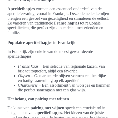
Aperitiefhapjes
vormen een essentieel onderdeel van de
aperitiefervaring, vooral in Frankrijk. Deze kleine lekkernijen
brengen een gevoel van gezelligheid en stimuleren de eetlust.
Ze variëren van traditionele
Franse hapjes
tot regionale
specialiteiten, die perfect zijn om te delen met vrienden en
familie.
Populaire aperitiefhapjes in Frankrijk
In Frankrijk zijn enkele van de meest gewaardeerde
aperitiefhapjes:
Franse kaas
– Een selectie van regionale kazen, van
brie tot roquefort, altijd een favoriet.
Olijven
– Gemarineerde olijven vormen een heerlijke
en hartige aanvulling op elk aperitief.
Charcuterie
– Een assortiment van worstjes en hammen
die perfect samengaan met een glas wijn.
Het belang van pairing met wijnen
De kunst van
pairing met wijnen
speelt een cruciale rol in
het genieten van
aperitiefhapjes
. Het kiezen van de juiste
wijn kan de smaken van de hapjes verbeteren en de algehele