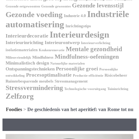
Gezonde levensstijl
Gezonde eetgewoonten
Gezonde gewoontes
Industriële
Gezonde voeding
Industrie 4.0
automatisering
Inrichtingstips
Interieurdesign
Interieurdecoratie
Interieurinrichting
Interieurontwerp
Interieurverlichting
Mentale gezondheid
isolatiematerialen
Keukenrenovatie
Mindfulness-oefeningen
Mindfulness
Milieuvriendelijk
Minimalistisch design
Natuurlijke materialen
Persoonlijke groei
Ontspanningstechnieken
Persoonlijke
Procesoptimalisatie
Risicobeheer
ontwikkeling
Productie-efficiëntie
Ruimtebesparende meubels
Stressmanagement
Stressvermindering
Technologische vooruitgang
Tuininrichting
Zelfzorg
Foodies
>
De geschiedenis van het aperitief: van Rome tot nu