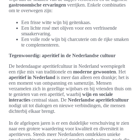
gastronomische ervaringen
verrijken. Enkele combinaties
om te overwegen zijn:
Een frisse witte wijn bij geitenkaas.
Een lichte rosé met olijven voor een verfrissende
smaakervaring.
Een volle rode wijn bij charcuterie om de rijke smaken
te complementeren.
Tegenwoordig: aperitief in de Nederlandse cultuur
De hedendaagse aperitiefcultuur in Nederland weerspiegelt
een rijke mix van traditionele en
moderne gewoonten
. Het
aperitief in Nederland
is meer dan alleen een drankje; het is
een moment van ontspanning en samenzijn. Mensen
verzamelen zich in gezellige wijnbars en bij vrienden thuis om
te genieten van een aperitief, waarbij
wijn en sociale
interacties
centraal staan. De
Nederlandse aperitiefcultuur
nodigt uit tot dialogen en nieuwe verbindingen, die mensen
dichterbij elkaar brengt.
In de afgelopen jaren is er een duidelijke verschuiving te zien
naar een grotere waardering voor kwaliteit en diversiteit in
aperitieven. Steeds meer Nederlanders ontdekken unieke
smaakcombinaties en speciaal geselecteerde wijnen, zoals die