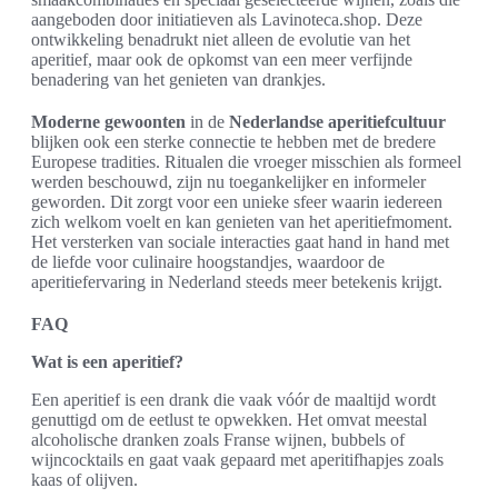
aangeboden door initiatieven als Lavinoteca.shop. Deze
ontwikkeling benadrukt niet alleen de evolutie van het
aperitief, maar ook de opkomst van een meer verfijnde
benadering van het genieten van drankjes.
Moderne gewoonten
in de
Nederlandse aperitiefcultuur
blijken ook een sterke connectie te hebben met de bredere
Europese tradities. Ritualen die vroeger misschien als formeel
werden beschouwd, zijn nu toegankelijker en informeler
geworden. Dit zorgt voor een unieke sfeer waarin iedereen
zich welkom voelt en kan genieten van het aperitiefmoment.
Het versterken van sociale interacties gaat hand in hand met
de liefde voor culinaire hoogstandjes, waardoor de
aperitiefervaring in Nederland steeds meer betekenis krijgt.
FAQ
Wat is een aperitief?
Een aperitief is een drank die vaak vóór de maaltijd wordt
genuttigd om de eetlust te opwekken. Het omvat meestal
alcoholische dranken zoals Franse wijnen, bubbels of
wijncocktails en gaat vaak gepaard met aperitifhapjes zoals
kaas of olijven.