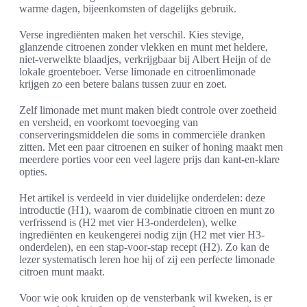
warme dagen, bijeenkomsten of dagelijks gebruik.
Verse ingrediënten maken het verschil. Kies stevige,
glanzende citroenen zonder vlekken en munt met heldere,
niet-verwelkte blaadjes, verkrijgbaar bij Albert Heijn of de
lokale groenteboer. Verse limonade en citroenlimonade
krijgen zo een betere balans tussen zuur en zoet.
Zelf limonade met munt maken biedt controle over zoetheid
en versheid, en voorkomt toevoeging van
conserveringsmiddelen die soms in commerciële dranken
zitten. Met een paar citroenen en suiker of honing maakt men
meerdere porties voor een veel lagere prijs dan kant-en-klare
opties.
Het artikel is verdeeld in vier duidelijke onderdelen: deze
introductie (H1), waarom de combinatie citroen en munt zo
verfrissend is (H2 met vier H3-onderdelen), welke
ingrediënten en keukengerei nodig zijn (H2 met vier H3-
onderdelen), en een stap-voor-stap recept (H2). Zo kan de
lezer systematisch leren hoe hij of zij een perfecte limonade
citroen munt maakt.
Voor wie ook kruiden op de vensterbank wil kweken, is er