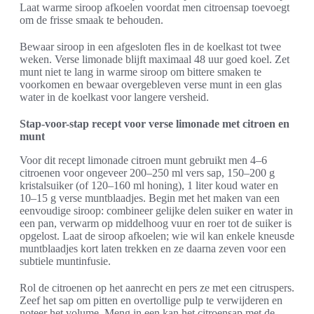
Laat warme siroop afkoelen voordat men citroensap toevoegt
om de frisse smaak te behouden.
Bewaar siroop in een afgesloten fles in de koelkast tot twee
weken. Verse limonade blijft maximaal 48 uur goed koel. Zet
munt niet te lang in warme siroop om bittere smaken te
voorkomen en bewaar overgebleven verse munt in een glas
water in de koelkast voor langere versheid.
Stap-voor-stap recept voor verse limonade met citroen en
munt
Voor dit recept limonade citroen munt gebruikt men 4–6
citroenen voor ongeveer 200–250 ml vers sap, 150–200 g
kristalsuiker (of 120–160 ml honing), 1 liter koud water en
10–15 g verse muntblaadjes. Begin met het maken van een
eenvoudige siroop: combineer gelijke delen suiker en water in
een pan, verwarm op middelhoog vuur en roer tot de suiker is
opgelost. Laat de siroop afkoelen; wie wil kan enkele kneusde
muntblaadjes kort laten trekken en ze daarna zeven voor een
subtiele muntinfusie.
Rol de citroenen op het aanrecht en pers ze met een citruspers.
Zeef het sap om pitten en overtollige pulp te verwijderen en
noteer het volume. Meng in een kan het citroensap met de