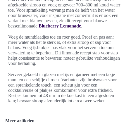
afgekoelde siroop en voeg ongeveer 700–800 ml koud water
toe. Voor sprankeling vervangt men de helft van het water
door bruiswater; voor inspiratie met zomerfruit is er ook een
variant met blauwe bessen, zie dit recept voor blauwe
bessenlimonade
Blueberry Lemonade
.
Voeg de muntblaadjes toe en roer goed. Proef en pas aan:
meer water als het te sterk is, of extra siroop of sap voor
balans. Voeg ijsblokjes pas vlak voor het serveren toe om
verwatering te beperken. Dit limonade recept stap voor stap
helpt consistentie te bewaren; noteer gebruikte verhoudingen
voor herhaling.
Serveer gekoeld in glazen met ijs en garneer met een takje
munt en een schijfje citroen. Varianten zijn bruiswater voor
een sprankelende touch, een scheut gin voor een
cocktailversie of plakjes komkommer voor extra frisheid.
Restjes kunnen tot 48 uur in de koelkast in een afgesloten
kan; bewaar siroop afzonderlijk tot circa twee weken.
Meer artikelen