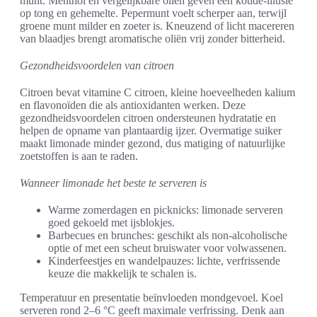
munt. Menthol en vergelijkbare oliën geven een koude-illusie
op tong en gehemelte. Pepermunt voelt scherper aan, terwijl
groene munt milder en zoeter is. Kneuzend of licht macereren
van blaadjes brengt aromatische oliën vrij zonder bitterheid.
Gezondheidsvoordelen van citroen
Citroen bevat vitamine C citroen, kleine hoeveelheden kalium
en flavonoïden die als antioxidanten werken. Deze
gezondheidsvoordelen citroen ondersteunen hydratatie en
helpen de opname van plantaardig ijzer. Overmatige suiker
maakt limonade minder gezond, dus matiging of natuurlijke
zoetstoffen is aan te raden.
Wanneer limonade het beste te serveren is
Warme zomerdagen en picknicks: limonade serveren
goed gekoeld met ijsblokjes.
Barbecues en brunches: geschikt als non-alcoholische
optie of met een scheut bruiswater voor volwassenen.
Kinderfeestjes en wandelpauzes: lichte, verfrissende
keuze die makkelijk te schalen is.
Temperatuur en presentatie beïnvloeden mondgevoel. Koel
serveren rond 2–6 °C geeft maximale verfrissing. Denk aan