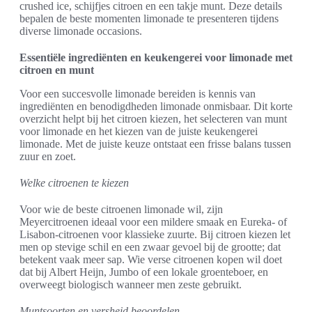
crushed ice, schijfjes citroen en een takje munt. Deze details
bepalen de beste momenten limonade te presenteren tijdens
diverse limonade occasions.
Essentiële ingrediënten en keukengerei voor limonade met
citroen en munt
Voor een succesvolle limonade bereiden is kennis van
ingrediënten en benodigdheden limonade onmisbaar. Dit korte
overzicht helpt bij het citroen kiezen, het selecteren van munt
voor limonade en het kiezen van de juiste keukengerei
limonade. Met de juiste keuze ontstaat een frisse balans tussen
zuur en zoet.
Welke citroenen te kiezen
Voor wie de beste citroenen limonade wil, zijn
Meyercitroenen ideaal voor een mildere smaak en Eureka- of
Lisabon-citroenen voor klassieke zuurte. Bij citroen kiezen let
men op stevige schil en een zwaar gevoel bij de grootte; dat
betekent vaak meer sap. Wie verse citroenen kopen wil doet
dat bij Albert Heijn, Jumbo of een lokale groenteboer, en
overweegt biologisch wanneer men zeste gebruikt.
Muntsoorten en versheid beoordelen