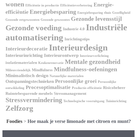
wonen
Energie-
Efficiëntie in productie
Efficiëntieverbetering
Energiebesparing
efficiëntie
Energiebesparing thuis
Gezelligheid
Gezonde levensstijl
Gezonde eetgewoonten
Gezonde gewoontes
Industriële
Gezonde voeding
Industrie 4.0
automatisering
Inrichtingstips
Interieurdesign
Interieurdecoratie
Interieurinrichting
Interieurontwerp
Interieurverlichting
Mentale gezondheid
isolatiematerialen
Keukenrenovatie
Mindfulness-oefeningen
Mindfulness
Milieuvriendelijk
Minimalistisch design
Natuurlijke materialen
Persoonlijke groei
Ontspanningstechnieken
Persoonlijke
Procesoptimalisatie
Risicobeheer
ontwikkeling
Productie-efficiëntie
Ruimtebesparende meubels
Stressmanagement
Stressvermindering
Technologische vooruitgang
Tuininrichting
Zelfzorg
Foodies
>
Hoe maak je verse limonade met citroen en munt?