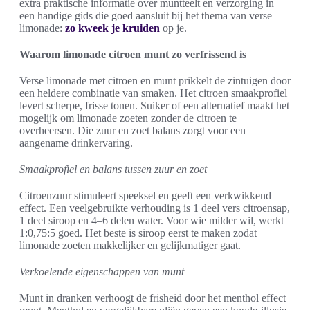
extra praktische informatie over muntteelt en verzorging in
een handige gids die goed aansluit bij het thema van verse
limonade:
zo kweek je kruiden
op je.
Waarom limonade citroen munt zo verfrissend is
Verse limonade met citroen en munt prikkelt de zintuigen door
een heldere combinatie van smaken. Het citroen smaakprofiel
levert scherpe, frisse tonen. Suiker of een alternatief maakt het
mogelijk om limonade zoeten zonder de citroen te
overheersen. Die zuur en zoet balans zorgt voor een
aangename drinkervaring.
Smaakprofiel en balans tussen zuur en zoet
Citroenzuur stimuleert speeksel en geeft een verkwikkend
effect. Een veelgebruikte verhouding is 1 deel vers citroensap,
1 deel siroop en 4–6 delen water. Voor wie milder wil, werkt
1:0,75:5 goed. Het beste is siroop eerst te maken zodat
limonade zoeten makkelijker en gelijkmatiger gaat.
Verkoelende eigenschappen van munt
Munt in dranken verhoogt de frisheid door het menthol effect