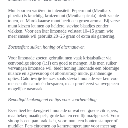
Muntsoorten variëren in intensiteit. Pepermunt (Mentha x
piperita) is krachtig, kruizemunt (Mentha spicata) biedt zachte
tonen, en Marokkaanse munt heeft een groen aroma. Bij verse
munt kiezen let men op heldere, stevige blaadjes zonder
vlekken. Voor een liter limonade volstaat 10–15 gram; wie
meer smaak wil gebruikt 20–25 gram of extra als garnering.
Zoetstoffen: suiker, honing of alternatieven
Voor limonade zoeten gebruikt men vaak kristalsuiker via
eenvoudige siroop (1:1) om goed te mengen. Als men suiker
vervangen limonade wil, biedt honing limonade een bloemige
nuance en agavesiroop of ahornsiroop milde, plantaardige
opties. Calorievrije keuzes zoals stevia limonade werken voor
mensen die calorieën besparen, maar proef eerst vanwege een
mogelijke nasmaak.
Benodigd keukengerei en tips voor voorbereiding
Essentieel keukengerei limonade omvat een goede citruspers,
maatbeker, maatlepels, grote kan en een fijnmazige zeef. Voor
siroop is een pan praktisch, voor munt een houten stamper of
muddler. Pers citroenen op kamertemperatuur voor meer sap.