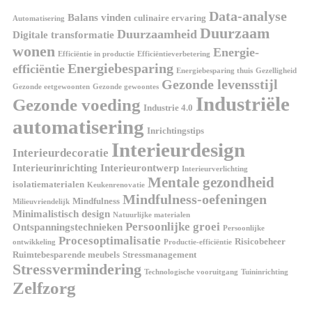
Data-analyse
Balans vinden
culinaire ervaring
Automatisering
Duurzaam
Duurzaamheid
Digitale transformatie
wonen
Energie-
Efficiëntie in productie
Efficiëntieverbetering
Energiebesparing
efficiëntie
Energiebesparing thuis
Gezelligheid
Gezonde levensstijl
Gezonde eetgewoonten
Gezonde gewoontes
Industriële
Gezonde voeding
Industrie 4.0
automatisering
Inrichtingstips
Interieurdesign
Interieurdecoratie
Interieurinrichting
Interieurontwerp
Interieurverlichting
Mentale gezondheid
isolatiematerialen
Keukenrenovatie
Mindfulness-oefeningen
Mindfulness
Milieuvriendelijk
Minimalistisch design
Natuurlijke materialen
Persoonlijke groei
Ontspanningstechnieken
Persoonlijke
Procesoptimalisatie
Risicobeheer
ontwikkeling
Productie-efficiëntie
Ruimtebesparende meubels
Stressmanagement
Stressvermindering
Technologische vooruitgang
Tuininrichting
Zelfzorg