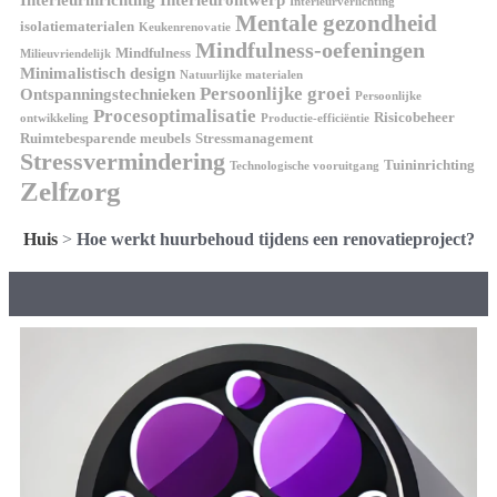
Interieurinrichting
Interieurontwerp
Interieurverlichting
Mentale gezondheid
isolatiematerialen
Keukenrenovatie
Mindfulness-oefeningen
Mindfulness
Milieuvriendelijk
Minimalistisch design
Natuurlijke materialen
Persoonlijke groei
Ontspanningstechnieken
Persoonlijke
Procesoptimalisatie
Risicobeheer
ontwikkeling
Productie-efficiëntie
Ruimtebesparende meubels
Stressmanagement
Stressvermindering
Tuininrichting
Technologische vooruitgang
Zelfzorg
Huis
>
Hoe werkt huurbehoud tijdens een renovatieproject?