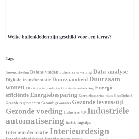
Welke buitenkleden zijn geschikt voor een terras?
Tags
Data-analyse
Balans vinden
culinaire ervaring
Automatisering
Duurzaam
Duurzaamheid
Digitale transformatie
wonen
Energie-
Efficiëntie in productie
Efficiëntieverbetering
Energiebesparing
efficiëntie
Energiebesparing thuis
Gezelligheid
Gezonde levensstijl
Gezonde eetgewoonten
Gezonde gewoontes
Industriële
Gezonde voeding
Industrie 4.0
automatisering
Inrichtingstips
Interieurdesign
Interieurdecoratie