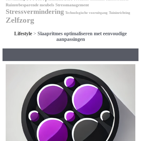
Ruimtebesparende meubels
Stressmanagement
Stressvermindering
Technologische vooruitgang
Tuininrichting
Zelfzorg
Lifestyle
>
Slaapritmes optimaliseren met eenvoudige
aanpassingen