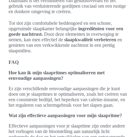
Daarnaast is het verminderen van geluidsoverlast en het
gebruik van verduisterende gordijnen cruciaal om een rustige
en donkere omgeving te creëren.
Tot slot zijn comfortabele beddengoed en een schone,
opgeruimde slaapkamer belangrijke
ingrediënten voor een
goede nachtrust.
Door deze elementen in overweging te
nemen, kan men effectief de
slaapkwaliteit verbeteren
en
genieten van een verkwikkende nachtrust in een prettig
slaapmilieu.
FAQ
Hoe kan ik mijn slaapritmes optimaliseren met
eenvoudige aanpassingen?
Er zijn verschillende eenvoudige aanpassingen die je kunt
doen om je slaapritmes te optimaliseren, zoals het creëren van
een consistente bedtijd, het beperken van cafeïne-inname, en
het reguleren van schermgebruik voor het slapen gaan.
Wat zijn effectieve aanpassingen voor mijn slaapritme?
Effectieve aanpassingen voor je slaapritme zijn onder andere
het verhogen van de blootstelling aan natuurlijk licht
gedurende de dag en het ontwikkelen van een ontspannende