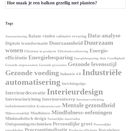
Hoe maak je een balkon gezellig met planten?
Tags
Data-analyse
Balans vinden
culinaire ervaring
Automatisering
Duurzaam
Duurzaamheid
Digitale transformatie
wonen
Energie-
Efficiëntie in productie
Efficiëntieverbetering
Energiebesparing
efficiëntie
Energiebesparing thuis
Gezelligheid
Gezonde levensstijl
Gezonde eetgewoonten
Gezonde gewoontes
Industriële
Gezonde voeding
Industrie 4.0
automatisering
Inrichtingstips
Interieurdesign
Interieurdecoratie
Interieurinrichting
Interieurontwerp
Interieurverlichting
Mentale gezondheid
isolatiematerialen
Keukenrenovatie
Mindfulness-oefeningen
Mindfulness
Milieuvriendelijk
Minimalistisch design
Natuurlijke materialen
Persoonlijke groei
Ontspanningstechnieken
Persoonlijke
Procesoptimalisatie
Risicobeheer
ontwikkeling
Productie-efficiëntie