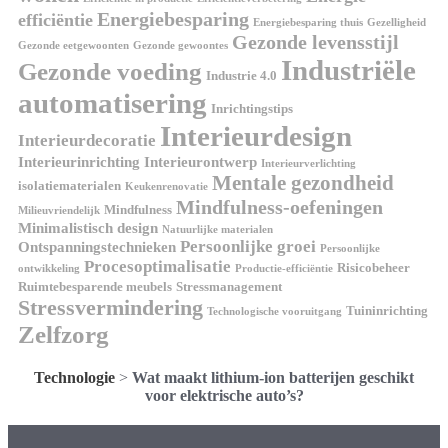
Energiebesparing
efficiëntie
Energiebesparing thuis
Gezelligheid
Gezonde levensstijl
Gezonde eetgewoonten
Gezonde gewoontes
Industriële
Gezonde voeding
Industrie 4.0
automatisering
Inrichtingstips
Interieurdesign
Interieurdecoratie
Interieurinrichting
Interieurontwerp
Interieurverlichting
Mentale gezondheid
isolatiematerialen
Keukenrenovatie
Mindfulness-oefeningen
Mindfulness
Milieuvriendelijk
Minimalistisch design
Natuurlijke materialen
Persoonlijke groei
Ontspanningstechnieken
Persoonlijke
Procesoptimalisatie
Risicobeheer
ontwikkeling
Productie-efficiëntie
Ruimtebesparende meubels
Stressmanagement
Stressvermindering
Tuininrichting
Technologische vooruitgang
Zelfzorg
Technologie
>
Wat maakt lithium-ion batterijen geschikt
voor elektrische auto’s?