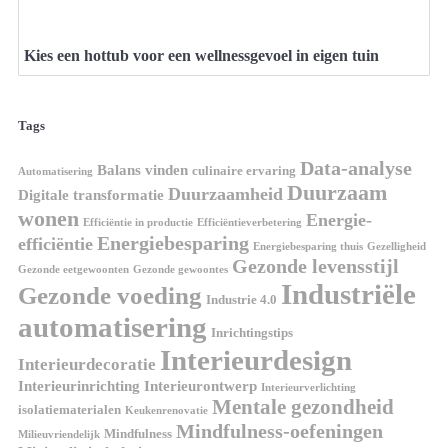
Kies een hottub voor een wellnessgevoel in eigen tuin
Tags
Data-analyse
Balans vinden
culinaire ervaring
Automatisering
Duurzaam
Duurzaamheid
Digitale transformatie
wonen
Energie-
Efficiëntie in productie
Efficiëntieverbetering
Energiebesparing
efficiëntie
Energiebesparing thuis
Gezelligheid
Gezonde levensstijl
Gezonde eetgewoonten
Gezonde gewoontes
Industriële
Gezonde voeding
Industrie 4.0
automatisering
Inrichtingstips
Interieurdesign
Interieurdecoratie
Interieurinrichting
Interieurontwerp
Interieurverlichting
Mentale gezondheid
isolatiematerialen
Keukenrenovatie
Mindfulness-oefeningen
Mindfulness
Milieuvriendelijk