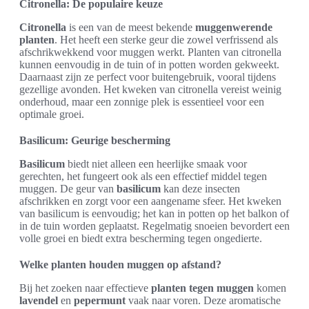
Citronella: De populaire keuze
Citronella
is een van de meest bekende
muggenwerende
planten
. Het heeft een sterke geur die zowel verfrissend als
afschrikwekkend voor muggen werkt. Planten van citronella
kunnen eenvoudig in de tuin of in potten worden gekweekt.
Daarnaast zijn ze perfect voor buitengebruik, vooral tijdens
gezellige avonden. Het kweken van citronella vereist weinig
onderhoud, maar een zonnige plek is essentieel voor een
optimale groei.
Basilicum: Geurige bescherming
Basilicum
biedt niet alleen een heerlijke smaak voor
gerechten, het fungeert ook als een effectief middel tegen
muggen. De geur van
basilicum
kan deze insecten
afschrikken en zorgt voor een aangename sfeer. Het kweken
van basilicum is eenvoudig; het kan in potten op het balkon of
in de tuin worden geplaatst. Regelmatig snoeien bevordert een
volle groei en biedt extra bescherming tegen ongedierte.
Welke planten houden muggen op afstand?
Bij het zoeken naar effectieve
planten tegen muggen
komen
lavendel
en
pepermunt
vaak naar voren. Deze aromatische