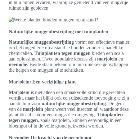
in hun tuinen ervaren, waarbij ze genietend van een mugvrije
ruimte zijn gebleven.
Natuurlijke muggenbestrijding met tuinplanten
Natuurlijke muggenbestrijding
vormt een effectieve manier
om het ongedierte op afstand te houden zonder schadelijke
chemicaliën.
Tuinplanten tegen muggen
bieden een scala
aan oplossingen. Twee populaire keuzes zijn
marjolein
en
neemolie
. Beide staan bekend om hun unieke eigenschappen
die helpen om muggen af te schrikken.
Marjolein: Een veelzijdige plant
Marjolein
is niet alleen een smaakvolle kruid die gerechten
verrijkt, maar het blijkt ook een uitstekende toevoeging te zijn
aan de tuin voor
natuurlijke muggenbestrijding
. De geur
van de
marjolein
plant weert veel insecten af, waardoor deze
plant ideaal is voor een mug-vrije omgeving.
Tuinplanten
tegen muggen
, zoals marjolein, kunnen eenvoudig in een
bloempot of in de volle grond gekweekt worden.
Neemolie: De kracht van de neemboom