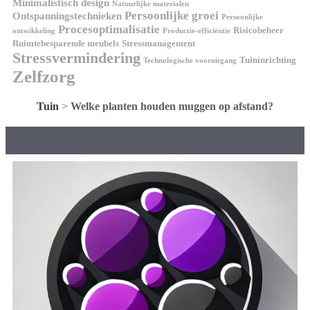
Minimalistisch design
Natuurlijke materialen
Persoonlijke groei
Ontspanningstechnieken
Persoonlijke
Procesoptimalisatie
Risicobeheer
ontwikkeling
Productie-efficiëntie
Ruimtebesparende meubels
Stressmanagement
Stressvermindering
Tuininrichting
Technologische vooruitgang
Zelfzorg
Tuin
>
Welke planten houden muggen op afstand?