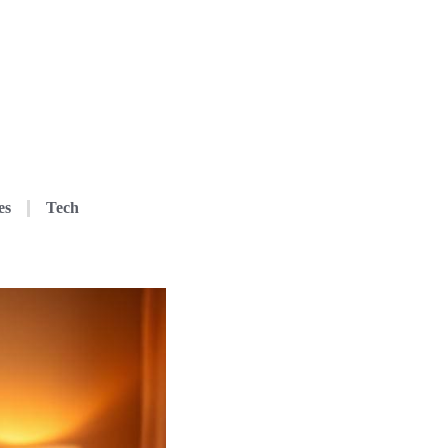
es
Tech