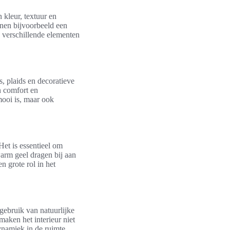
 kleur, textuur en
unnen bijvoorbeeld een
 verschillende elementen
, plaids en decoratieve
n comfort en
 mooi is, maar ook
 Het is essentieel om
warm geel dragen bij aan
n grote rol in het
gebruik van natuurlijke
aken het interieur niet
namiek in de ruimte