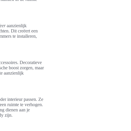
feer
aanzienlijk
hten. Dit creëert een
mers te installeren,
cessoires. Decoratieve
tische boost zorgen, maar
e aanzienlijk
der interieur passen. Ze
en ruimte te verhogen.
ing dienen aan je
y zijn.