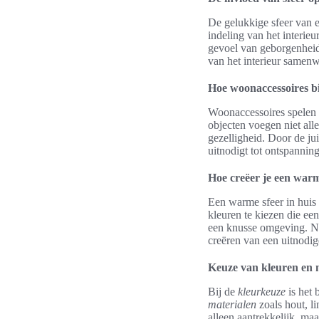
De gelukkige sfeer van e
indeling van het interieu
gevoel van geborgenheid
van het interieur samenw
Hoe woonaccessoires bi
Woonaccessoires spelen e
objecten voegen niet all
gezelligheid. Door de jui
uitnodigt tot ontspannin
Hoe creëer je een warm
Een warme sfeer in huis 
kleuren te kiezen die ee
een knusse omgeving. Na
creëren van een uitnodig
Keuze van kleuren en 
Bij de
kleurkeuze
is het 
materialen
zoals hout, l
alleen aantrekkelijk, ma