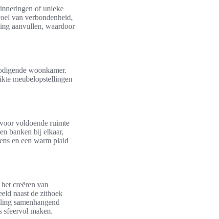
rinneringen of unieke
gevoel van verbondenheid,
ling aanvullen, waardoor
tnodigende woonkamer.
hikte meubelopstellingen
g voor voldoende ruimte
en banken bij elkaar,
sens en een warm plaid
 het creëren van
eeld naast de zithoek
deling samenhangend
s sfeervol maken.