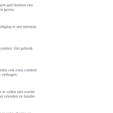
warm geel kunnen een
nen geven.
diging in een interieur.
 creëren. Het gebruik
ieden ook extra comfort
te verhogen.
an te vullen met warme
t vrienden en familie.