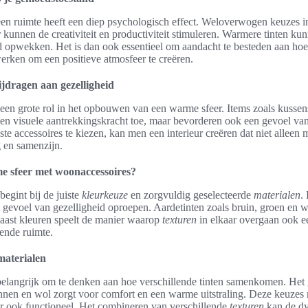
en ruimte heeft een diep psychologisch effect. Weloverwogen keuzes in
r kunnen de creativiteit en productiviteit stimuleren. Warmere tinten k
 opwekken. Het is dan ook essentieel om aandacht te besteden aan hoe
erken om een positieve atmosfeer te creëren.
jdragen aan gezelligheid
en grote rol in het opbouwen van een warme sfeer. Items zoals kussens
een visuele aantrekkingskracht toe, maar bevorderen ook een gevoel va
ste accessoires te kiezen, kan men een interieur creëren dat niet alleen
g en samenzijn.
e sfeer met woonaccessoires?
begint bij de juiste
kleurkeuze
en zorgvuldig geselecteerde
materialen
.
n gevoel van gezelligheid oproepen. Aardetinten zoals bruin, groen en 
ast kleuren speelt de manier waarop
texturen
in elkaar overgaan ook ee
ende ruimte.
materialen
belangrijk om te denken aan hoe verschillende tinten samenkomen. Het 
innen en wol zorgt voor comfort en een warme uitstraling. Deze keuzes m
ar ook functioneel. Het combineren van verschillende
texturen
kan de dy