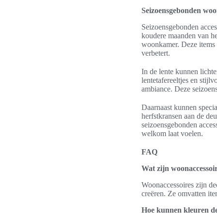
Seizoensgebonden woon
Seizoensgebonden access
koudere maanden van het
woonkamer. Deze items bi
verbetert.
In de lente kunnen lichte
lentetafereeltjes en stij
ambiance. Deze seizoensg
Daarnaast kunnen special
herfstkransen aan de deu
seizoensgebonden access
welkom laat voelen.
FAQ
Wat zijn woonaccessoir
Woonaccessoires zijn dec
creëren. Ze omvatten item
Hoe kunnen kleuren de 