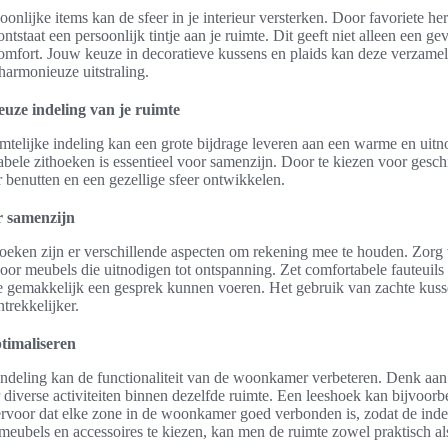
onlijke items kan de sfeer in je interieur versterken. Door favoriete he
 ontstaat een persoonlijk tintje aan je ruimte. Dit geeft niet alleen een 
omfort. Jouw keuze in decoratieve kussens en plaids kan deze verzame
harmonieuze uitstraling.
uze indeling van je ruimte
mtelijke indeling kan een grote bijdrage leveren aan een warme en ui
bele zithoeken is essentieel voor samenzijn. Door te kiezen voor gesc
 benutten en een gezellige sfeer ontwikkelen.
r samenzijn
thoeken zijn er verschillende aspecten om rekening mee te houden. Zor
or meubels die uitnodigen tot ontspanning. Zet comfortabele fauteuils 
ie gemakkelijk een gesprek kunnen voeren. Het gebruik van zachte kus
trekkelijker.
ptimaliseren
indeling kan de functionaliteit van de woonkamer verbeteren. Denk aan
 diverse activiteiten binnen dezelfde ruimte. Een leeshoek kan bijvoorb
ervoor dat elke zone in de woonkamer goed verbonden is, zodat de in
 meubels en accessoires te kiezen, kan men de ruimte zowel praktisch al