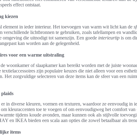
peels effect ontstaat.
ing kiezen
aal element in ieder interieur. Het toevoegen van warm wit licht kan de
s
verschillende lichtbronnen te gebruiken, zoals tafellampen en wandlic
de omgeving die uitnodigt tot samenzijn. Een goede
interieurtip
is om dim
t aangepast kan worden aan de gelegenheid.
res voor een warme uitstraling
n de woonkamer of slaapkamer kan bereikt worden met de juiste woonac
 textielaccessoires zijn populaire keuzes die niet alleen voor een esthe
. Het zorgvuldige selecteren van deze items kan de sfeer van een ruimt
 plaids
 er in diverse kleuren, vormen en texturen, waardoor ze eenvoudig in ie
om kleuraccenten toe te voegen of om eenvoudigweg het comfort van e
n warmte tijdens koude avonden, maar kunnen ook als stijlvolle toevoeg
AY en IKEA bieden een scala aan opties die zowel betaalbaar als trend
ijke items