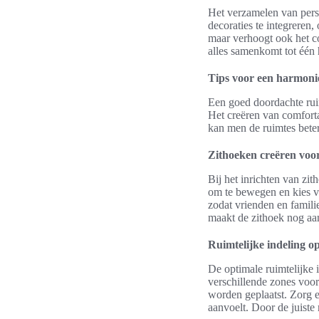
Het verzamelen van perso
decoraties te integreren,
maar verhoogt ook het c
alles samenkomt tot één 
Tips voor een harmonie
Een goed doordachte rui
Het creëren van comforta
kan men de ruimtes beter
Zithoeken creëren voo
Bij het inrichten van zi
om te bewegen en kies vo
zodat vrienden en famil
maakt de zithoek nog aan
Ruimtelijke indeling o
De optimale ruimtelijke 
verschillende zones voor
worden geplaatst. Zorg 
aanvoelt. Door de juiste