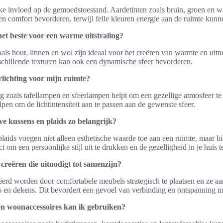
ke invloed op de gemoedstoestand. Aardetinten zoals bruin, groen en 
en comfort bevorderen, terwijl felle kleuren energie aan de ruimte kun
het beste voor een warme uitstraling?
als hout, linnen en wol zijn ideaal voor het creëren van warmte en uitno
chillende texturen kan ook een dynamische sfeer bevorderen.
erlichting voor mijn ruimte?
g zoals tafellampen en sfeerlampen helpt om een gezellige atmosfeer te
en om de lichtintensiteit aan te passen aan de gewenste sfeer.
e kussens en plaids zo belangrijk?
laids voegen niet alleen esthetische waarde toe aan een ruimte, maar b
t om een persoonlijke stijl uit te drukken en de gezelligheid in je huis 
creëren die uitnodigt tot samenzijn?
erd worden door comfortabele meubels strategisch te plaatsen en ze a
s en dekens. Dit bevordert een gevoel van verbinding en ontspanning me
n woonaccessoires kan ik gebruiken?