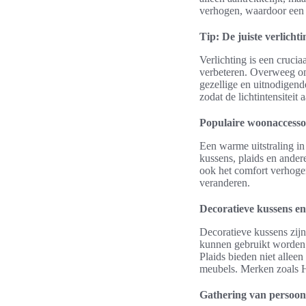
verhogen, waardoor een s
Tip: De juiste verlicht
Verlichting is een cruci
verbeteren. Overweeg om 
gezellige en uitnodigen
zodat de lichtintensitei
Populaire woonaccessoi
Een warme uitstraling i
kussens, plaids en andere
ook het comfort verhogen
veranderen.
Decoratieve kussens en
Decoratieve kussens zijn
kunnen gebruikt worden 
Plaids bieden niet allee
meubels. Merken zoals H
Gathering van persoonl