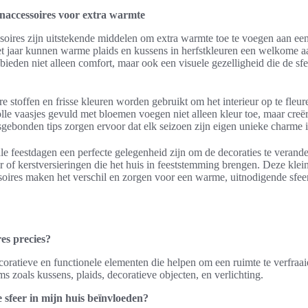
accessoires voor extra warmte
oires zijn uitstekende middelen om extra warmte toe te voegen aan een
 jaar kunnen warme plaids en kussens in herfstkleuren een welkome aa
eden niet alleen comfort, maar ook een visuele gezelligheid die de sfee
re stoffen en frisse kleuren worden gebruikt om het interieur op te fleur
lvolle vaasjes gevuld met bloemen voegen niet alleen kleur toe, maar creë
ebonden tips zorgen ervoor dat elk seizoen zijn eigen unieke charme in
e feestdagen een perfecte gelegenheid zijn om de decoraties te verand
r of kerstversieringen die het huis in feeststemming brengen. Deze kle
oires maken het verschil en zorgen voor een warme, uitnodigende sfeer
es precies?
oratieve en functionele elementen die helpen om een ruimte te verfraai
s zoals kussens, plaids, decoratieve objecten, en verlichting.
sfeer in mijn huis beïnvloeden?