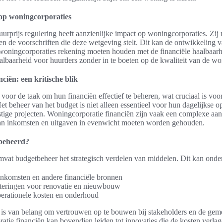
op woningcorporaties
rprijs regulering heeft aanzienlijke impact op woningcorporaties. Zij
en de voorschriften die deze wetgeving stelt. Dit kan de ontwikkeling
oningcorporaties rekening moeten houden met de financiële haalbaarhe
lbaarheid voor huurders zonder in te boeten op de kwaliteit van de w
ciën: een kritische blik
voor de taak om hun financiën effectief te beheren, wat cruciaal is vo
et beheer van het budget is niet alleen essentieel voor hun dagelijkse o
stige projecten. Woningcorporatie financiën zijn vaak een complexe aa
an inkomsten en uitgaven in evenwicht moeten worden gehouden.
beheerd?
mvat budgetbeheer het strategisch verdelen van middelen. Dit kan onde
nkomsten en andere financiële bronnen
teringen voor renovatie en nieuwbouw
erationele kosten en onderhoud
 is van belang om vertrouwen op te bouwen bij stakeholders en de gem
tie financiën kan bovendien leiden tot innovaties die de kosten verlag