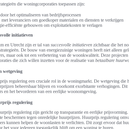
trategieën die woningcorporaties toepassen zijn:
door het optimaliseren van bedrijfsprocessen
met leveranciers om goedkoper materialen en diensten te verkrijgen
gie-efficiënte gebouwen om exploitatiekosten te verlagen
olle initiatieven
m en Utrecht zijn er tal van
succesvolle initiatieven
zichtbaar die het n
 strategieën. De bouw van energiezuinige woningen heeft niet alleen gele
s, maar ook tot een verbetering van de woonkwaliteit. Deze projecten d
aties die zich willen inzetten voor de realisatie van
betaalbare huurw
n wetgeving
prijs regulering een cruciale rol in de woningmarkt. De wetgeving die 
urprijzen beheersbaar blijven en voorkomt exorbitante verhogingen. Dit 
s en het bevorderen van een eerlijke woonomgeving.
rprijs regulering
rprijs regulering zijn gericht op transparantie en eerlijke prijsvorming.
e beschermen tegen onredelijke huurprijzen. Huurprijs regulering omva
ers kunnen helpen de woonlasten te verlichten. Dit zorgt ervoor dat huu
r het voor iedereen toegankelijk blijft om een woning te huren.