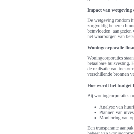
Impact van wetgeving 
De wetgeving rondom huu
zorgvuldig beheren binn
beïnvloeden, aangezien w
het waarborgen van betaa
Woningcorporatie finan
Woningcorporaties staan 
betaalbare huisvesting. H
de realisatie van toekom
verschillende bronnen v
Hoe wordt het budget 
Bij woningcorporaties o
Analyse van huuri
Plannen van inves
Monitoring van op
Een transparante aanpak
beheer van woningcorpora