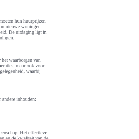
 moeten hun huurprijzen
 van nieuwe woningen
id. De uitdaging ligt in
oningen.
or het waarborgen van
peraties, maar ook voor
ngelegenheid, waarbij
r andere inhouden:
eenschap. Het effectieve
en en de kwaliteit van de