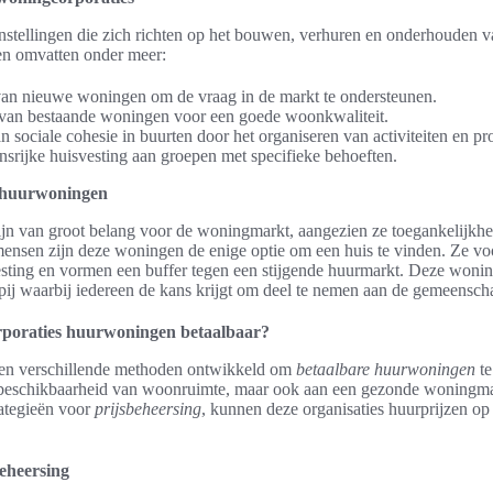
nstellingen die zich richten op het bouwen, verhuren en onderhouden v
n omvatten onder meer:
an nieuwe woningen om de vraag in de markt te ondersteunen.
van bestaande woningen voor een goede woonkwaliteit.
 sociale cohesie in buurten door het organiseren van activiteiten en pr
nsrijke huisvesting aan groepen met specifieke behoeften.
e huurwoningen
jn van groot belang voor de woningmarkt, aangezien ze toegankelijkhe
ensen zijn deze woningen de enige optie om een huis te vinden. Ze voo
esting en vormen een buffer tegen een stijgende huurmarkt. Deze wonin
ij waarbij iedereen de kans krijgt om deel te nemen aan de gemeensch
poraties huurwoningen betaalbaar?
en verschillende methoden ontwikkeld om
betaalbare huurwoningen
te
 de beschikbaarheid van woonruimte, maar ook aan een gezonde woningma
rategieën voor
prijsbeheersing
, kunnen deze organisaties huurprijzen op
beheersing