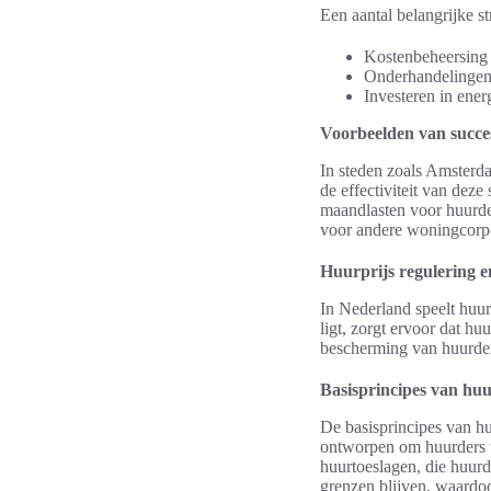
Een aantal belangrijke s
Kostenbeheersing 
Onderhandelingen 
Investeren in ener
Voorbeelden van succesv
In steden zoals Amsterda
de effectiviteit van deze
maandlasten voor huurder
voor andere woningcorpor
Huurprijs regulering e
In Nederland speelt huur
ligt, zorgt ervoor dat hu
bescherming van huurder
Basisprincipes van huu
De basisprincipes van huu
ontworpen om huurders t
huurtoeslagen, die huurd
grenzen blijven, waardoo