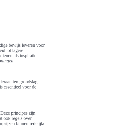
odige bewijs leveren voor
id tot lagere
ienen als inspiratie
oningen
.
hieraan ten grondslag
is essentieel voor de
 Deze principes zijn
t ook regels over
rprijzen binnen redelijke