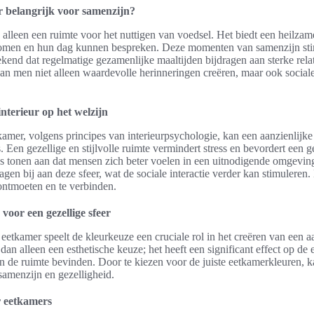
 belangrijk voor samenzijn?
 alleen een ruimte voor het nuttigen van voedsel. Het biedt een heilz
en en hun dag kunnen bespreken. Deze momenten van samenzijn sti
kend dat regelmatige gezamenlijke maaltijden bijdragen aan sterke relat
an men niet alleen waardevolle herinneringen creëren, maar ook socia
interieur op het welzijn
kamer, volgens principes van interieurpsychologie, kan een aanzienlijk
 Een gezellige en stijlvolle ruimte vermindert stress en bevordert een g
 tonen aan dat mensen zich beter voelen in een uitnodigende omgeving.
agen bij aan deze sfeer, wat de sociale interactie verder kan stimuleren
ontmoeten en te verbinden.
voor een gezellige sfeer
n eetkamer speelt de kleurkeuze een cruciale rol in het creëren van een 
dan alleen een esthetische keuze; het heeft een significant effect op d
in de ruimte bevinden. Door te kiezen voor de juiste eetkamerkleuren,
 samenzijn en gezelligheid.
r eetkamers