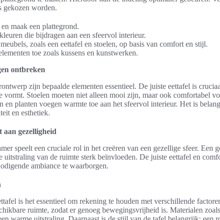
ls gekozen worden.
 en maak een plattegrond.
leuren die bijdragen aan een sfeervol interieur.
 meubels, zoals een eettafel en stoelen, op basis van comfort en stijl.
elementen toe zoals kussens en kunstwerken.
gen ontbreken
ontwerp zijn bepaalde elementen essentieel. De juiste eettafel is crucia
 vormt. Stoelen moeten niet alleen mooi zijn, maar ook comfortabel vo
n en planten voegen warmte toe aan het sfeervol interieur. Het is belang
eit en esthetiek.
 aan gezelligheid
amer speelt een cruciale rol in het creëren van een gezellige sfeer. Een
 uitstraling van de ruimte sterk beïnvloeden. De juiste eettafel en comf
nodigende ambiance te waarborgen.
n
ettafel is het essentieel om rekening te houden met verschillende factor
chikbare ruimte, zodat er genoeg bewegingsvrijheid is. Materialen zoal
een warme uitstraling. Daarnaast is de stijl van de tafel belangrijk; een 