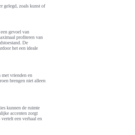
r gelegd, zoals kunst of
n een gevoel van
maximaal profiteren van
edstoestand. De
rdoor het een ideale
n met vrienden en
groen brengen niet alleen
ties kunnen de ruimte
lijke accenten zorgt
vertelt een verhaal en