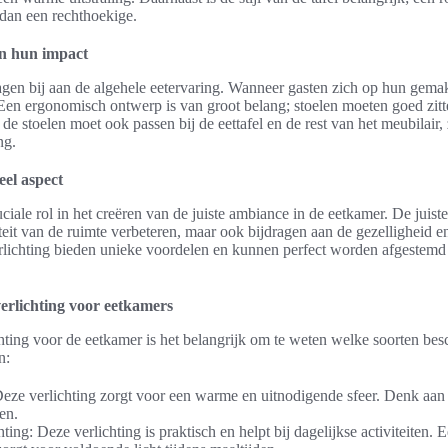
 dan een rechthoekige.
en hun impact
gen bij aan de algehele eetervaring. Wanneer gasten zich op hun gemak
. Een ergonomisch ontwerp is van groot belang; stoelen moeten goed zit
 de stoelen moet ook passen bij de eettafel en de rest van het meubilair
ng.
eel aspect
uciale rol in het creëren van de juiste ambiance in de eetkamer. De juist
iteit van de ruimte verbeteren, maar ook bijdragen aan de gezelligheid en
erlichting bieden unieke voordelen en kunnen perfect worden afgestemd
verlichting voor eetkamers
chting voor de eetkamer is het belangrijk om te weten welke soorten bes
n:
 Deze verlichting zorgt voor een warme en uitnodigende sfeer. Denk aa
en.
hting: Deze verlichting is praktisch en helpt bij dagelijkse activiteiten