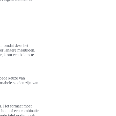
al, omdat deze het
or langere maaltijden.
rijk om een balans te
 goede keuze van
ortabele stoelen zijn van
en. Het formaat moet
s hout of een combinatie
ronde tafel nodigt vaak