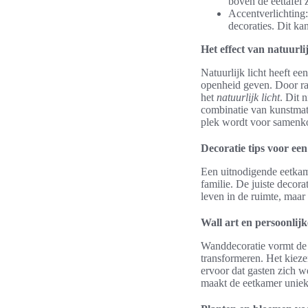
boven de eettafel 
Accentverlichting:
decoraties. Dit ka
Het effect van natuurlij
Natuurlijk licht heeft e
openheid geven. Door ram
het
natuurlijk licht
. Dit 
combinatie van kunstmati
plek wordt voor samenko
Decoratie tips voor ee
Een uitnodigende eetkame
familie. De juiste decora
leven in de ruimte, maar
Wall art en persoonlij
Wanddecoratie vormt de 
transformeren. Het kieze
ervoor dat gasten zich w
maakt de eetkamer uniek