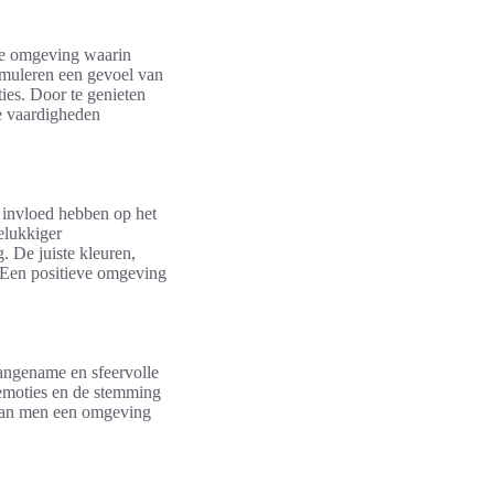
ame omgeving waarin
muleren een gevoel van
ies. Door te genieten
le vaardigheden
e invloed hebben op het
elukkiger
 De juiste kleuren,
. Een positieve omgeving
aangename en sfeervolle
e emoties en de stemming
 kan men een omgeving