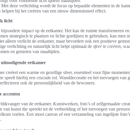
zorgt voor voldoende licht tijdens maaltijden.
 Met deze verlichting wordt de focus op bepaalde elementen in de kame
n helpen bij het creëren van een nieuw dimensioneel effect.
k licht
en bijzondere impact op de eetkamer. Het kan de ruimte transformeren e
en strategisch te plaatsen en lichte gordijnen te gebruiken, kan men 
niet alleen verlicht de eetkamer, maar bevordert ook een positieve gemo
ge verlichting en natuurlijk licht helpt optimaal de
sfeer te creëren
, waa
men en genieten van maaltijden.
n uitnodigende eetkamer
r creëert een warme en gezellige sfeer, essentieel voor fijne momente
tie speelt hierbij een cruciale rol. Wanddecoratie en het toevoegen van 
 reflecteren ook de persoonlijkheid van de bewoners.
ke accenten
blikvanger van de eetkamer. Kunstwerken, foto’s of zelfgemaakte crea
n van kunst die spreekt tot de verbeelding of het toevoegen van persoon
elkom voelen. Een mooi canvas of een verzameling van ingelijste foto’s 
.