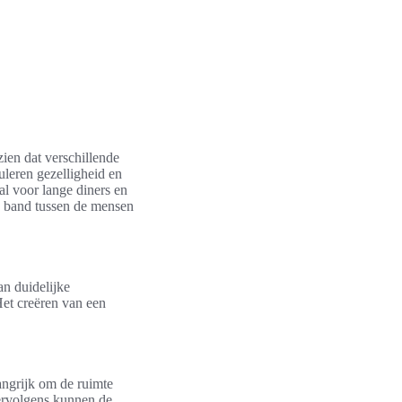
zien dat verschillende
uleren gezelligheid en
al voor lange diners en
de band tussen de mensen
n duidelijke
et creëren van een
langrijk om de ruimte
Vervolgens kunnen de