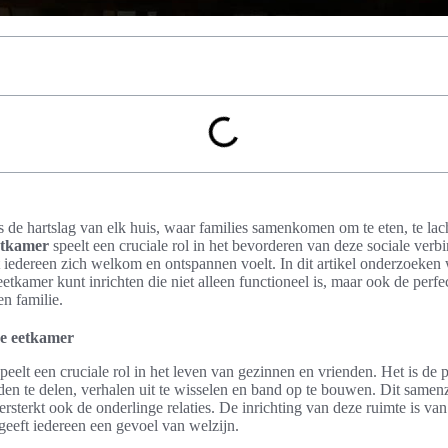
s de hartslag van elk huis, waar families samenkomen om te eten, te lac
etkamer
speelt een cruciale rol in het bevorderen van deze sociale verb
at iedereen zich welkom en ontspannen voelt. In dit artikel onderzoeken
tkamer kunt inrichten die niet alleen functioneel is, maar ook de perfec
n familie.
ge eetkamer
peelt een cruciale rol in het leven van gezinnen en vrienden. Het is de
 te delen, verhalen uit te wisselen en band op te bouwen. Dit samenzi
versterkt ook de onderlinge relaties. De inrichting van deze ruimte is v
 geeft iedereen een gevoel van welzijn.