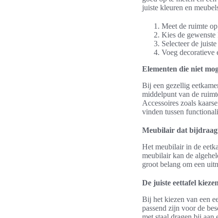
juiste kleuren en meube
Meet de ruimte op
Kies de gewenste k
Selecteer de juiste
Voeg decoratieve 
Elementen die niet mo
Bij een gezellig eetkamer
middelpunt van de ruimte
Accessoires zoals kaarse
vinden tussen functionalit
Meubilair dat bijdraagt
Het meubilair in de eetk
meubilair kan de algehele
groot belang om een uit
De juiste eettafel kieze
Bij het kiezen van een e
passend zijn voor de bes
met staal dragen bij aan 