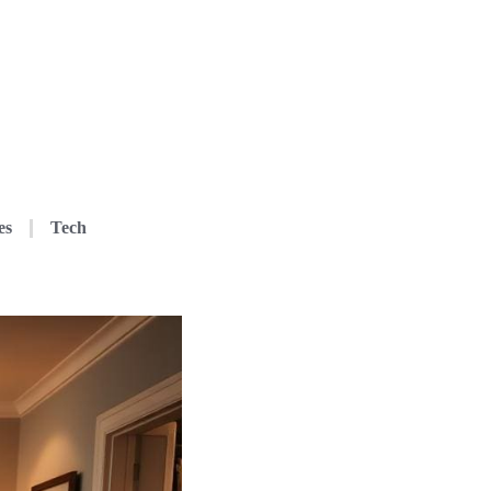
es
Tech