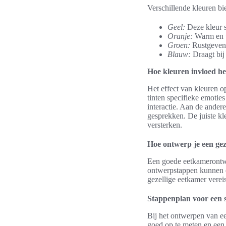
Verschillende kleuren bi
Geel:
Deze kleur st
Oranje:
Warm en ui
Groen:
Rustgevend
Blauw:
Draagt bij
Hoe kleuren invloed h
Het effect van kleuren o
tinten specifieke emotie
interactie. Aan de andere
gesprekken. De juiste kl
versterken.
Hoe ontwerp je een gez
Een goede eetkamerontwe
ontwerpstappen kunnen e
gezellige eetkamer verei
Stappenplan voor een 
Bij het ontwerpen van een
goed op te meten en een