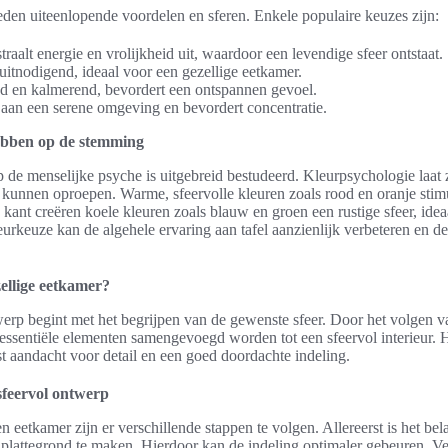
eden uiteenlopende voordelen en sferen. Enkele populaire keuzes zijn:
raalt energie en vrolijkheid uit, waardoor een levendige sfeer ontstaat.
tnodigend, ideaal voor een gezellige eetkamer.
 en kalmerend, bevordert een ontspannen gevoel.
 aan een serene omgeving en bevordert concentratie.
ebben op de stemming
p de menselijke psyche is uitgebreid bestudeerd. Kleurpsychologie laat 
s kunnen oproepen. Warme, sfeervolle kleuren zoals rood en oranje stim
 kant creëren koele kleuren zoals blauw en groen een rustige sfeer, idea
eurkeuze kan de algehele ervaring aan tafel aanzienlijk verbeteren en 
ellige eetkamer?
rp begint met het begrijpen van de gewenste sfeer. Door het volgen va
ssentiële elementen samengevoegd worden tot een sfeervol interieur. H
st aandacht voor detail en een goed doordachte indeling.
sfeervol ontwerp
 eetkamer zijn er verschillende stappen te volgen. Allereerst is het be
 plattegrond te maken. Hierdoor kan de indeling optimaler gebeuren. 