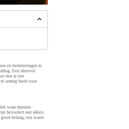
hen en herinneringen te
inding. Een sfeervol
 we hoe je een
te setting biedt voor
 plek waar mensen
jn bevordert niet alleen
an groot belang; een warm