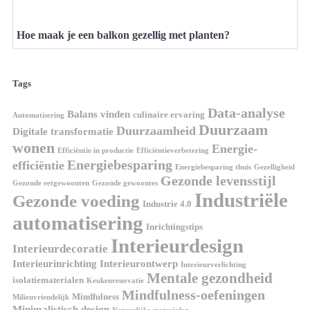
Hoe maak je een balkon gezellig met planten?
Tags
Data-analyse
Balans vinden
culinaire ervaring
Automatisering
Duurzaam
Duurzaamheid
Digitale transformatie
wonen
Energie-
Efficiëntie in productie
Efficiëntieverbetering
Energiebesparing
efficiëntie
Energiebesparing thuis
Gezelligheid
Gezonde levensstijl
Gezonde eetgewoonten
Gezonde gewoontes
Industriële
Gezonde voeding
Industrie 4.0
automatisering
Inrichtingstips
Interieurdesign
Interieurdecoratie
Interieurinrichting
Interieurontwerp
Interieurverlichting
Mentale gezondheid
isolatiematerialen
Keukenrenovatie
Mindfulness-oefeningen
Mindfulness
Milieuvriendelijk
Minimalistisch design