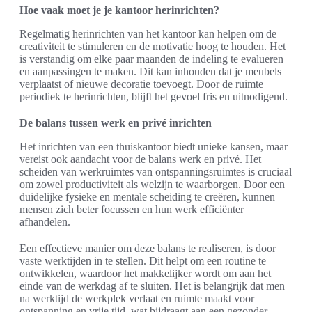
Hoe vaak moet je je kantoor herinrichten?
Regelmatig herinrichten van het kantoor kan helpen om de
creativiteit te stimuleren en de motivatie hoog te houden. Het
is verstandig om elke paar maanden de indeling te evalueren
en aanpassingen te maken. Dit kan inhouden dat je meubels
verplaatst of nieuwe decoratie toevoegt. Door de ruimte
periodiek te herinrichten, blijft het gevoel fris en uitnodigend.
De balans tussen werk en privé inrichten
Het inrichten van een thuiskantoor biedt unieke kansen, maar
vereist ook aandacht voor de balans werk en privé. Het
scheiden van werkruimtes van ontspanningsruimtes is cruciaal
om zowel productiviteit als welzijn te waarborgen. Door een
duidelijke fysieke en mentale scheiding te creëren, kunnen
mensen zich beter focussen en hun werk efficiënter
afhandelen.
Een effectieve manier om deze balans te realiseren, is door
vaste werktijden in te stellen. Dit helpt om een routine te
ontwikkelen, waardoor het makkelijker wordt om aan het
einde van de werkdag af te sluiten. Het is belangrijk dat men
na werktijd de werkplek verlaat en ruimte maakt voor
ontspanning en vrije tijd, wat bijdraagt aan een gezonder