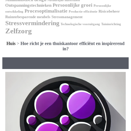
Natuurlijke materialen
Persoonlijke groei
Ontspanningstechnieken
Persoonlijke
Procesoptimalisatie
Risicobeheer
ontwikkeling
Productie-efficiëntie
Ruimtebesparende meubels
Stressmanagement
Stressvermindering
Technologische vooruitgang
Tuininrichting
Zelfzorg
Huis
>
Hoe richt je een thuiskantoor efficiënt en inspirerend
in?