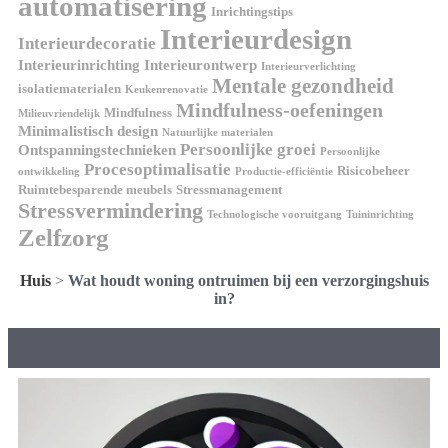
automatisering
Inrichtingstips
Interieurdesign
Interieurdecoratie
Interieurinrichting
Interieurontwerp
Interieurverlichting
Mentale gezondheid
isolatiematerialen
Keukenrenovatie
Mindfulness-oefeningen
Mindfulness
Milieuvriendelijk
Minimalistisch design
Natuurlijke materialen
Persoonlijke groei
Ontspanningstechnieken
Persoonlijke
Procesoptimalisatie
Risicobeheer
ontwikkeling
Productie-efficiëntie
Ruimtebesparende meubels
Stressmanagement
Stressvermindering
Technologische vooruitgang
Tuininrichting
Zelfzorg
Huis
>
Wat houdt woning ontruimen bij een verzorgingshuis
in?