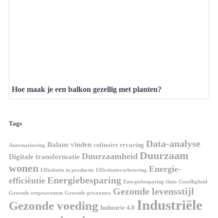
Hoe maak je een balkon gezellig met planten?
Tags
Data-analyse
Balans vinden
culinaire ervaring
Automatisering
Duurzaam
Duurzaamheid
Digitale transformatie
wonen
Energie-
Efficiëntie in productie
Efficiëntieverbetering
Energiebesparing
efficiëntie
Energiebesparing thuis
Gezelligheid
Gezonde levensstijl
Gezonde eetgewoonten
Gezonde gewoontes
Industriële
Gezonde voeding
Industrie 4.0