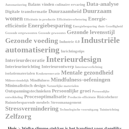
Data-analyse
Balans vinden
culinaire ervaring
Automatisering
Duurzaam
Duurzaamheid
Digitale transformatie
wonen
Energie-
Efficiëntie in productie
Efficiëntieverbetering
Energiebesparing
efficiëntie
Energiebesparing thuis
Gezelligheid
Gezonde levensstijl
Gezonde eetgewoonten
Gezonde gewoontes
Industriële
Gezonde voeding
Industrie 4.0
automatisering
Inrichtingstips
Interieurdesign
Interieurdecoratie
Interieurinrichting
Interieurontwerp
Interieurverlichting
Mentale gezondheid
isolatiematerialen
Keukenrenovatie
Mindfulness-oefeningen
Mindfulness
Milieuvriendelijk
Minimalistisch design
Natuurlijke materialen
Persoonlijke groei
Ontspanningstechnieken
Persoonlijke
Procesoptimalisatie
Risicobeheer
ontwikkeling
Productie-efficiëntie
Ruimtebesparende meubels
Stressmanagement
Stressvermindering
Technologische vooruitgang
Tuininrichting
Zelfzorg
Huis
>
Welke slimme stekker is het handigst voor dagelijks